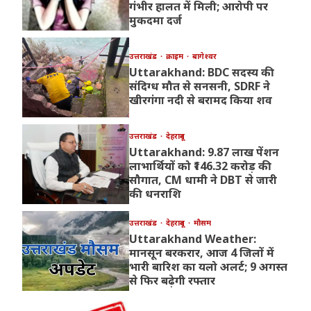
गंभीर हालत में मिली; आरोपी पर
मुकदमा दर्ज
उत्तराखंड
क्राइम
बागेश्वर
Uttarakhand: BDC सदस्य की
संदिग्ध मौत से सनसनी, SDRF ने
खीरगंगा नदी से बरामद किया शव
उत्तराखंड
देहरादून
Uttarakhand: 9.87 लाख पेंशन
लाभार्थियों को ₹146.32 करोड़ की
सौगात, CM धामी ने DBT से जारी
की धनराशि
उत्तराखंड
देहरादून
मौसम
Uttarakhand Weather:
मानसून बरकरार, आज 4 जिलों में
भारी बारिश का यलो अलर्ट; 9 अगस्त
से फिर बढ़ेगी रफ्तार