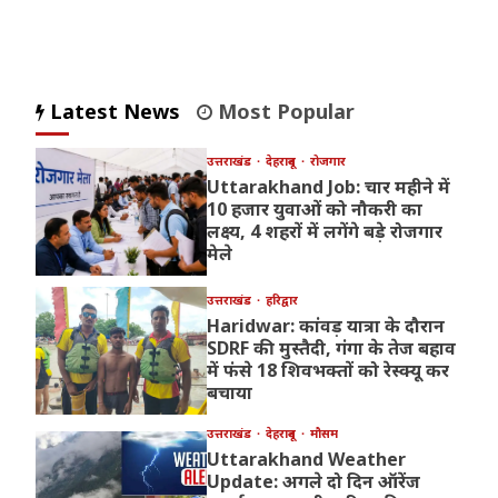
pagination
Latest News
Most Popular
उत्तराखंड
देहरादून
रोजगार
Uttarakhand Job: चार महीने में
10 हजार युवाओं को नौकरी का
लक्ष्य, 4 शहरों में लगेंगे बड़े रोजगार
मेले
उत्तराखंड
हरिद्वार
Haridwar: कांवड़ यात्रा के दौरान
SDRF की मुस्तैदी, गंगा के तेज बहाव
में फंसे 18 शिवभक्तों को रेस्क्यू कर
बचाया
उत्तराखंड
देहरादून
मौसम
Uttarakhand Weather
Update: अगले दो दिन ऑरेंज