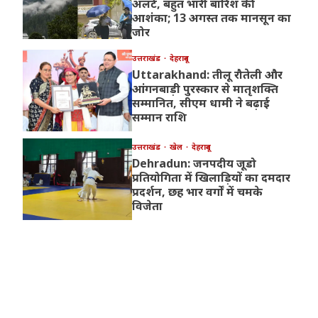
अलर्ट, बहुत भारी बारिश की
आशंका; 13 अगस्त तक मानसून का
जोर
उत्तराखंड
देहरादून
Uttarakhand: तीलू रौतेली और
आंगनबाड़ी पुरस्कार से मातृशक्ति
सम्मानित, सीएम धामी ने बढ़ाई
सम्मान राशि
उत्तराखंड
खेल
देहरादून
Dehradun: जनपदीय जूडो
प्रतियोगिता में खिलाड़ियों का दमदार
प्रदर्शन, छह भार वर्गों में चमके
विजेता