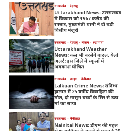
उत्तराखंड
देहरादून
Uttarakhand News: उत्तराखण्ड
में विकास को ₹1967 करोड़ की
रफ्तार, मुख्यमंत्री धामी ने दी बड़ी
वित्तीय मंजूरी
उत्तराखंड
देहरादून
मौसम
रुद्रप्रयाग
Uttarakhand Weather
News: कल भी बरसेंगे बादल, येलो
अलर्ट; इस जिले में स्कूलों में
अवकाश घोषित
उत्तराखंड
क्राइम
नैनीताल
Lalkuan Crime News: संदिग्ध
हालात में 25 वर्षीय विवाहिता की
मौत, दो मासूम बच्चों के सिर से उठा
मां का साया
उत्तराखंड
नैनीताल
Nainital News: डीएम की पहल