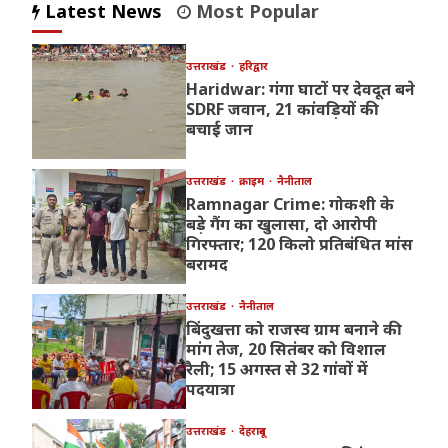
Latest News
Most Popular
उत्तराखंड
हरिद्वार
Haridwar: गंगा घाटों पर देवदूत बने
SDRF जवान, 21 कांवड़ियों की
बचाई जान
उत्तराखंड
क्राइम
नैनीताल
Ramnagar Crime: गोकशी के
बड़े गैंग का खुलासा, दो आरोपी
गिरफ्तार; 120 किलो प्रतिबंधित मांस
बरामद
उत्तराखंड
नैनीताल
बिंदुखत्ता को राजस्व ग्राम बनाने की
मांग तेज, 20 सितंबर को विशाल
रैली; 15 अगस्त से 32 गांवों में
पदयात्रा
उत्तराखंड
देहरादून