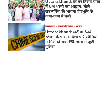
Uttarakhand: हर घर तिरंगा यात्रा
में CM धामी का आह्वान, बोले-
राष्ट्रभक्ति की भावना देवभूमि के
कण-कण में बसी
उत्तराखंड
उधमसिंह नगर
क्राइम
Uttarakhand: खटीमा रेलवे
स्टेशन के पास संदिग्ध परिस्थितियों
में मिले दो शव, FSL जांच में जुटी
पुलिस