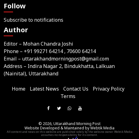
Follow
Subscribe to notifications
Author
Editor – Mohan Chandra Joshi
Phone –
+91 99271 64214
, 70600 64214
Email –
uttarakhandmorningpost@gmail.com
Address – Indira Nagar 2, Bindukhatta, Lalkuan
(Nainital), Uttarakhand
Home
Latest News
Contact Us
Privacy Policy
Terms
Join
Like
Follow
Join
Subscribe
us
Us
Us
Our
Our
on
© 2026,
Uttarakhand Morning Post
On
On
WhatsApp
YouTube
Website Developed & Maintained by Webtik Media
Telegram
All content and news on this website are published solely by the website owner. Webtik Media
Facebook
Twitter
Group
Channel
assumes no responsibility for its content.