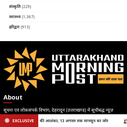
संस्कृति
(229)
स्वास्थ्य
(1,367)
हरिद्वार
(913)
About
सूचना एवं लोकसंपर्क विभाग, देहरादून (उत्तराखण्ड) में सूचीबद्ध न्यूज़
पोर्टल उत्तराखंड मॉर्निंग पोस्ट डॉट कॉम न्यूज़ पोर्टल का मुख्य उद्देश्य देवभूमि
र
EXCLUSIVE
Uttarakhand: तीलू रौतेली और आंगनबाड़ी पुरस्कार से मातृशक्त
उत्तराखंड की सत्य की कसौटी पर शत प्रतिशत खरी एवं प्रमाणिक खबरों से