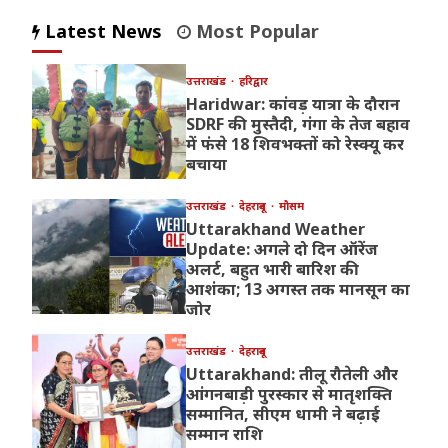
Latest News
Most Popular
उत्तराखंड
हरिद्वार
Haridwar: कांवड़ यात्रा के दौरान
SDRF की मुस्तैदी, गंगा के तेज बहाव
में फंसे 18 शिवभक्तों को रेस्क्यू कर
बचाया
उत्तराखंड
देहरादून
मौसम
Uttarakhand Weather
Update: अगले दो दिन ऑरेंज
अलर्ट, बहुत भारी बारिश की
आशंका; 13 अगस्त तक मानसून का
जोर
उत्तराखंड
देहरादून
Uttarakhand: तीलू रौतेली और
आंगनबाड़ी पुरस्कार से मातृशक्ति
सम्मानित, सीएम धामी ने बढ़ाई
सम्मान राशि