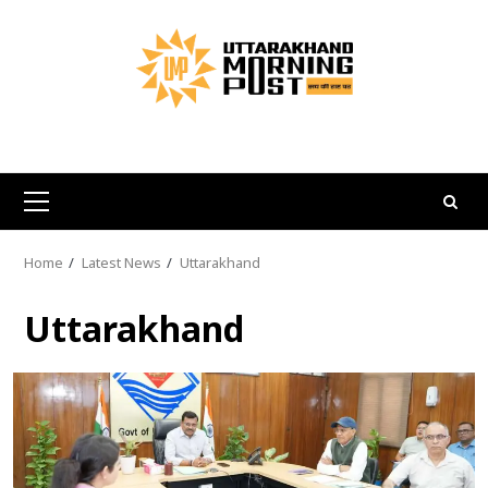
Skip
to
content
Primary
Menu
Home
Latest News
Uttarakhand
Uttarakhand