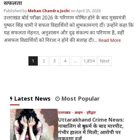
सफलता
Mohan Chandra Joshi
April 25, 2026
उत्तराखंड बोर्ड परीक्षा 2026 के परिणाम घोषित होने के बाद मुख्यमंत्री
पुष्कर सिंह धामी ने सफल विद्यार्थियों को शुभकामनाएं दीं। उन्होंने कहा कि
यह सफलता मेहनत, अनुशासन और दृढ़ संकल्प का परिणाम है, वहीं
असफल विद्यार्थियों को निराश न होने की सलाह दी।...
Read More
Posts
1
2
3
4
…
1,854
Next
pagination
Latest News
Most Popular
उत्तराखंड
क्राइम
हरिद्वार
Uttarakhand Crime News:
नाबालिग से दुष्कर्म के बाद मारपीट,
गंभीर हालत में मिली; आरोपी पर
मुकदमा दर्ज