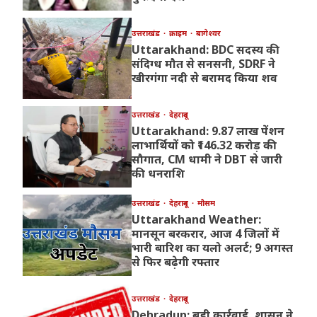
उत्तराखंड
क्राइम
बागेश्वर
Uttarakhand: BDC सदस्य की
संदिग्ध मौत से सनसनी, SDRF ने
खीरगंगा नदी से बरामद किया शव
उत्तराखंड
देहरादून
Uttarakhand: 9.87 लाख पेंशन
लाभार्थियों को ₹146.32 करोड़ की
सौगात, CM धामी ने DBT से जारी
की धनराशि
उत्तराखंड
देहरादून
मौसम
Uttarakhand Weather:
मानसून बरकरार, आज 4 जिलों में
भारी बारिश का यलो अलर्ट; 9 अगस्त
से फिर बढ़ेगी रफ्तार
उत्तराखंड
देहरादून
Dehradun: बड़ी कार्रवाई, शासन ने