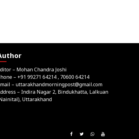
Author
ditor – Mohan Chandra Joshi
Phone –
+91 99271 64214
, 70600 64214
mail –
uttarakhandmorningpost@gmail.com
ddress – Indira Nagar 2, Bindukhatta, Lalkuan
Nainital), Uttarakhand
Join
Like
Follow
Join
Subscribe