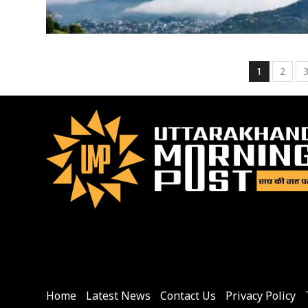
Posts
1
2
pagin
Home
Latest News
Contact Us
Privacy Policy