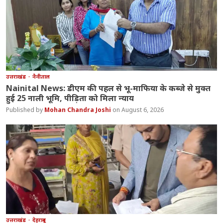
उत्तराखंड
नैनीताल
Nainital News: डीएम की पहल से भू-माफिया के कब्जे से मुक्त
हुई 25 नाली भूमि, पीड़िता को मिला न्याय
Mohan Chandra Joshi
August 6, 2026
उत्तराखंड
देहरादून