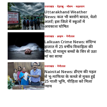
उत्तराखंड
देहरादून
मौसम
रुद्रप्रयाग
Uttarakhand Weather
News: कल भी बरसेंगे बादल, येलो
अलर्ट; इस जिले में स्कूलों में
अवकाश घोषित
उत्तराखंड
क्राइम
नैनीताल
Lalkuan Crime News: संदिग्ध
हालात में 25 वर्षीय विवाहिता की
मौत, दो मासूम बच्चों के सिर से उठा
मां का साया
उत्तराखंड
नैनीताल
Nainital News: डीएम की पहल
से भू-माफिया के कब्जे से मुक्त हुई
25 नाली भूमि, पीड़िता को मिला
न्याय