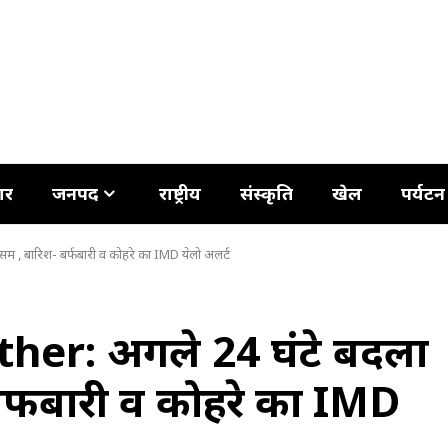
ार
जनपद
राष्ट्रीय
संस्कृति
खेल
पर्यटन
 , बारिश- बर्फबारी व कोहरे का IMD येलो अलर्ट
er: अगले 24 घंटे बदला
बर्फबारी व कोहरे का IMD