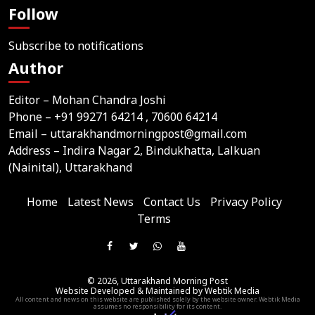
Follow
Subscribe to notifications
Author
Editor – Mohan Chandra Joshi
Phone –
+91 99271 64214
, 70600 64214
Email –
uttarakhandmorningpost@gmail.com
Address – Indira Nagar 2, Bindukhatta, Lalkuan
(Nainital), Uttarakhand
Home
Latest News
Contact Us
Privacy Policy
Terms
Join
Like
Follow
Join
Subscribe
us
Us
Us
Our
Our
on
© 2026,
Uttarakhand Morning Post
On
On
WhatsApp
YouTube
Website Developed & Maintained by Webtik Media
Telegram
All content and news on this website are published solely by the website owner. Webtik Media
Facebook
Twitter
Group
Channel
assumes no responsibility for its content.