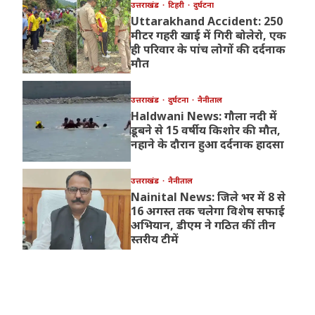
उत्तराखंड
टिहरी
दुर्घटना
Uttarakhand Accident: 250
मीटर गहरी खाई में गिरी बोलेरो, एक
ही परिवार के पांच लोगों की दर्दनाक
मौत
उत्तराखंड
दुर्घटना
नैनीताल
Haldwani News: गौला नदी में
डूबने से 15 वर्षीय किशोर की मौत,
नहाने के दौरान हुआ दर्दनाक हादसा
उत्तराखंड
नैनीताल
Nainital News: जिले भर में 8 से
16 अगस्त तक चलेगा विशेष सफाई
अभियान, डीएम ने गठित कीं तीन
स्तरीय टीमें