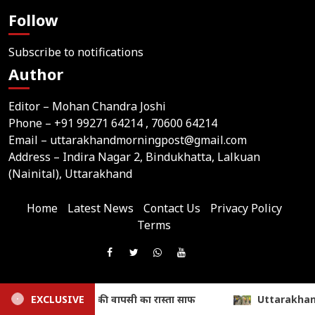
Follow
Subscribe to notifications
Author
Editor – Mohan Chandra Joshi
Phone –
+91 99271 64214
, 70600 64214
Email –
uttarakhandmorningpost@gmail.com
Address – Indira Nagar 2, Bindukhatta, Lalkuan
(Nainital), Uttarakhand
Home
Latest News
Contact Us
Privacy Policy
Terms
Join
Like
Follow
Join
Subscribe
us
Us
Us
Our
Our
on
© 2026,
Uttarakhand Morning Post
On
On
WhatsApp
YouTube
Website Developed & Maintained by Webtik Media
Uttarakhand Accident: 250 मीटर गहरी खाई में गिरी बोलेरो, एक ही प
EXCLUSIVE
Telegram
All content and news on this website are published solely by the website owner. Webtik Media
Facebook
Twitter
Group
Channel
assumes no responsibility for its content.