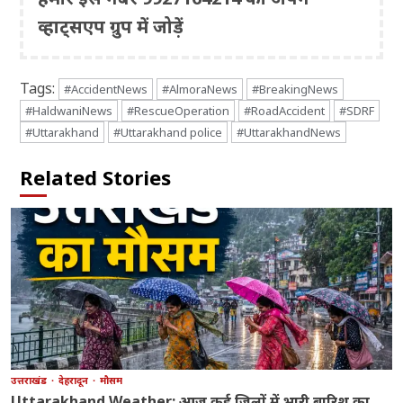
व्हाट्सएप ग्रुप में जोड़ें
Tags:
#AccidentNews
#AlmoraNews
#BreakingNews
#HaldwaniNews
#RescueOperation
#RoadAccident
#SDRF
#Uttarakhand
#Uttarakhand police
#UttarakhandNews
Related Stories
उत्तराखंड
देहरादून
मौसम
Uttarakhand Weather: आज कई जिलों में भारी बारिश का