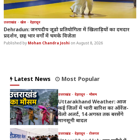
उत्तराखंड
खेल
देहरादून
Dehradun: जनपदीय जूडो प्रतियोगिता में खिलाड़ियों का दमदार
प्रदर्शन, छह भार वर्गों में चमके विजेता
Mohan Chandra Joshi
August 8, 2026
Latest News
Most Popular
उत्तराखंड
देहरादून
मौसम
Uttarakhand Weather: आज
कई जिलों में भारी बारिश का ऑरेंज-
येलो अलर्ट, 14 अगस्त तक बरसेंगे
मानसूनी बादल
उत्तराखंड
देहरादून
रोजगार