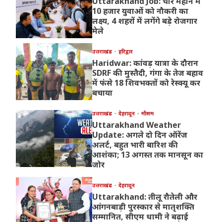
Uttarakhand Job: चार महीने में
10 हजार युवाओं को नौकरी का
लक्ष्य, 4 शहरों में लगेंगे बड़े रोजगार
मेले
उत्तराखंड
हरिद्वार
Haridwar: कांवड़ यात्रा के दौरान
SDRF की मुस्तैदी, गंगा के तेज बहाव
में फंसे 18 शिवभक्तों को रेस्क्यू कर
बचाया
उत्तराखंड
देहरादून
मौसम
Uttarakhand Weather
Update: अगले दो दिन ऑरेंज
अलर्ट, बहुत भारी बारिश की
आशंका; 13 अगस्त तक मानसून का
जोर
उत्तराखंड
देहरादून
Uttarakhand: तीलू रौतेली और
आंगनबाड़ी पुरस्कार से मातृशक्ति
सम्मानित, सीएम धामी ने बढ़ाई