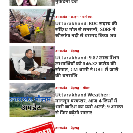
मुकदमा दर्ज
उत्तराखंड
क्राइम
बागेश्वर
Uttarakhand: BDC सदस्य की
संदिग्ध मौत से सनसनी, SDRF ने
खीरगंगा नदी से बरामद किया शव
उत्तराखंड
देहरादून
Uttarakhand: 9.87 लाख पेंशन
लाभार्थियों को ₹146.32 करोड़ की
सौगात, CM धामी ने DBT से जारी
की धनराशि
उत्तराखंड
देहरादून
मौसम
Uttarakhand Weather:
मानसून बरकरार, आज 4 जिलों में
भारी बारिश का यलो अलर्ट; 9 अगस्त
से फिर बढ़ेगी रफ्तार
उत्तराखंड
देहरादून