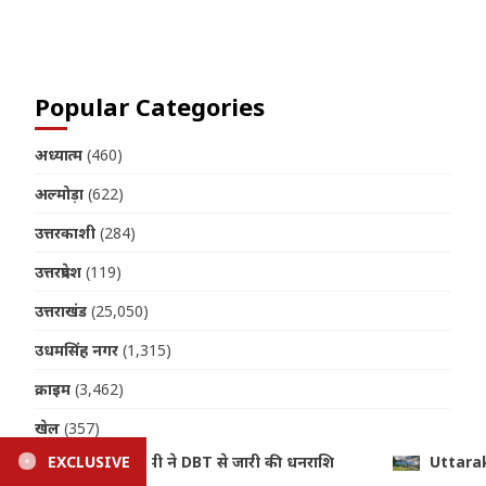
Join us on Telegram
Popular Categories
अध्यात्म
(460)
अल्मोड़ा
(622)
उत्तरकाशी
(284)
उत्तरप्रदेश
(119)
उत्तराखंड
(25,050)
उधमसिंह नगर
(1,315)
क्राइम
(3,462)
खेल
(357)
Uttarakhand Weather: मानसून बरकरार, आज 4 जिलों में भारी बारिश क
EXCLUSIVE
चंपावत
(972)