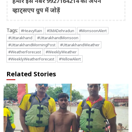
हमारे इस नंबर 9927164214 को अपने
व्हाट्सएप ग्रुप में जोड़ें
Tags:
#HeavyRain
#IMADehradun
#MonsoonAlert
#Uttarakhand
#UttarakhandMonsoon
#UttarakhandMorningPost
#UttarakhandWeather
#WeatherForecast
#WeeklyWeather
#WeeklyWeatherForecast
#YellowAlert
Related Stories