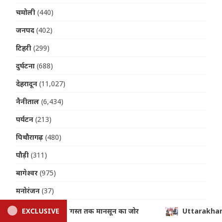
चमोली
(440)
जनपद
(402)
टिहरी
(299)
दुर्घटना
(688)
देहरादून
(11,027)
नैनीताल
(6,434)
पर्यटन
(213)
पिथौरागढ़
(480)
पौड़ी
(311)
बागेश्वर
(975)
मनोरंजन
(37)
महानगर
(151)
tarakhand: तीलू रौतेली और आंगनबाड़ी पुरस्कार से मातृशक्ति सम्मानित, सीएम
EXCLUSIVE