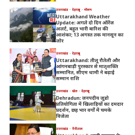
उत्तराखंड
देहरादून
मौसम
Uttarakhand Weather
Update: अगले दो दिन ऑरेंज
अलर्ट, बहुत भारी बारिश की
आशंका; 13 अगस्त तक मानसून का
जोर
उत्तराखंड
देहरादून
Uttarakhand: तीलू रौतेली और
आंगनबाड़ी पुरस्कार से मातृशक्ति
सम्मानित, सीएम धामी ने बढ़ाई
सम्मान राशि
उत्तराखंड
खेल
देहरादून
Dehradun: जनपदीय जूडो
प्रतियोगिता में खिलाड़ियों का दमदार
प्रदर्शन, छह भार वर्गों में चमके
विजेता
उत्तराखंड
नैनीताल