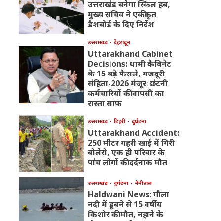
उत्तराखंड बनेगा स्किल हब,
मुख्य सचिव ने एकीकृत
डैशबोर्ड के दिए निर्देश
उत्तराखंड
देहरादून
Uttarakhand Cabinet
Decisions: धामी कैबिनेट
के 15 बड़े फैसले, मजदूरी
संहिता-2026 मंजूर; छंटनी
कर्मचारियों की वापसी का
रास्ता साफ
उत्तराखंड
टिहरी
दुर्घटना
Uttarakhand Accident:
250 मीटर गहरी खाई में गिरी
बोलेरो, एक ही परिवार के
पांच लोगों की दर्दनाक मौत
उत्तराखंड
दुर्घटना
नैनीताल
Haldwani News: गौला
नदी में डूबने से 15 वर्षीय
किशोर की मौत, नहाने के