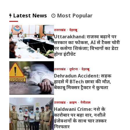
Latest News
Most Popular
उत्तराखंड
देहरादून
Uttarakhand: राजस्व बढ़ाने पर
सरकार का फोकस, AI से टैक्स चोरी
पर कसेगा शिकंजा; विभागों का डेटा
होगा इंटीग्रेट
उत्तराखंड
दुर्घटना
देहरादून
Dehradun Accident: सड़क
हादसे में BTech छात्रा की मौत,
बेकाबू मिक्सर ट्रैक्टर ने कुचला
उत्तराखंड
क्राइम
नैनीताल
Haldwani Crime: नशे के
कारोबार पर बड़ा वार, नशीले
इंजेक्शनों के साथ चार तस्कर
गिरफ्तार