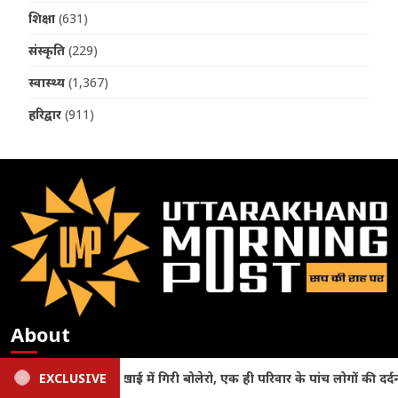
शिक्षा
(631)
संस्कृति
(229)
स्वास्थ्य
(1,367)
हरिद्वार
(911)
About
सूचना एवं लोकसंपर्क विभाग, देहरादून (उत्तराखण्ड) में सूचीबद्ध न्यूज़
गों की दर्दनाक मौत
EXCLUSIVE
Haldwani News: गौला नदी में डूबने से 15 
पोर्टल उत्तराखंड मॉर्निंग पोस्ट डॉट कॉम न्यूज़ पोर्टल का मुख्य उद्देश्य देवभूमि