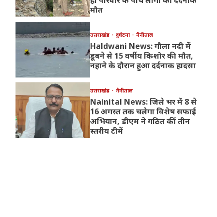
ही परिवार के पांच लोगों की दर्दनाक
मौत
उत्तराखंड
दुर्घटना
नैनीताल
Haldwani News: गौला नदी में
डूबने से 15 वर्षीय किशोर की मौत,
नहाने के दौरान हुआ दर्दनाक हादसा
उत्तराखंड
नैनीताल
Nainital News: जिले भर में 8 से
16 अगस्त तक चलेगा विशेष सफाई
अभियान, डीएम ने गठित कीं तीन
स्तरीय टीमें