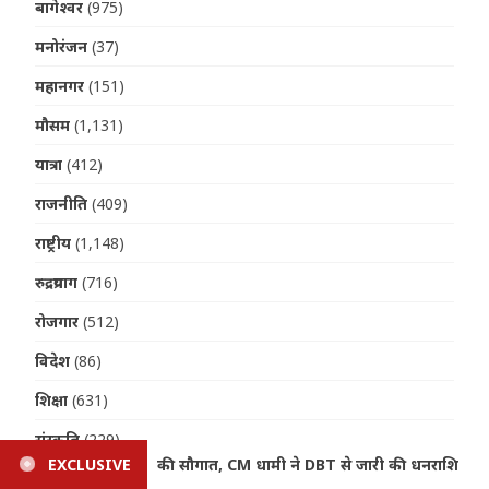
बागेश्वर
(975)
मनोरंजन
(37)
महानगर
(151)
मौसम
(1,131)
यात्रा
(412)
राजनीति
(409)
राष्ट्रीय
(1,148)
रुद्रप्रयाग
(716)
रोजगार
(512)
विदेश
(86)
शिक्षा
(631)
संस्कृति
(229)
 की धनराशि
EXCLUSIVE
Uttarakhand Weather: मानसून बरकरार, आज 4 जिलों
स्वास्थ्य
(1,367)