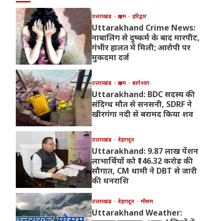
उत्तराखंड
क्राइम
हरिद्वार
Uttarakhand Crime News:
नाबालिग से दुष्कर्म के बाद मारपीट,
गंभीर हालत में मिली; आरोपी पर
मुकदमा दर्ज
उत्तराखंड
क्राइम
बागेश्वर
Uttarakhand: BDC सदस्य की
संदिग्ध मौत से सनसनी, SDRF ने
खीरगंगा नदी से बरामद किया शव
उत्तराखंड
देहरादून
Uttarakhand: 9.87 लाख पेंशन
लाभार्थियों को ₹146.32 करोड़ की
सौगात, CM धामी ने DBT से जारी
की धनराशि
उत्तराखंड
देहरादून
मौसम
Uttarakhand Weather: