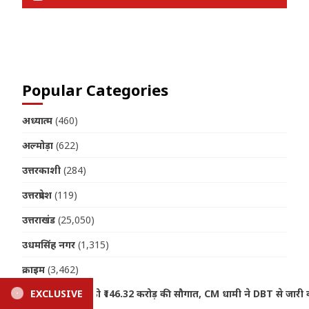
Join us on Telegram
Popular Categories
अध्यात्म
(460)
अल्मोड़ा
(622)
उत्तरकाशी
(284)
उत्तरप्रदेश
(119)
उत्तराखंड
(25,050)
उधमसिंह नगर
(1,315)
क्राइम
(3,462)
मी ने DBT से जारी की धनराशि
EXCLUSIVE
Uttarakhand Weather: मानसून ब
खेल
(357)