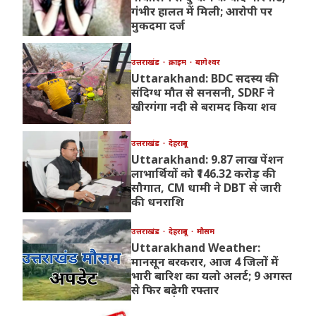
गंभीर हालत में मिली; आरोपी पर
मुकदमा दर्ज
उत्तराखंड
क्राइम
बागेश्वर
Uttarakhand: BDC सदस्य की
संदिग्ध मौत से सनसनी, SDRF ने
खीरगंगा नदी से बरामद किया शव
उत्तराखंड
देहरादून
Uttarakhand: 9.87 लाख पेंशन
लाभार्थियों को ₹146.32 करोड़ की
सौगात, CM धामी ने DBT से जारी
की धनराशि
उत्तराखंड
देहरादून
मौसम
Uttarakhand Weather:
मानसून बरकरार, आज 4 जिलों में
भारी बारिश का यलो अलर्ट; 9 अगस्त
से फिर बढ़ेगी रफ्तार