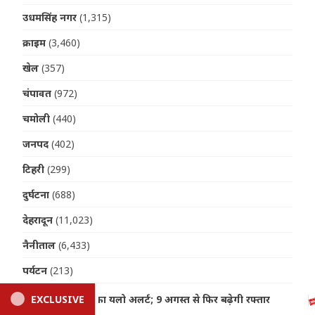
उधमसिंह नगर
(1,315)
क्राइम
(3,460)
खेल
(357)
चंपावत
(972)
चमोली
(440)
जनपद
(402)
टिहरी
(299)
दुर्घटना
(688)
देहरादून
(11,023)
नैनीताल
(6,433)
पर्यटन
(213)
पिथौरागढ़
(480)
ी रफ्तार
EXCLUSIVE
Dehradun: बड़ी कार्रवाई, शासन ने तीन इंजीनियर किए स