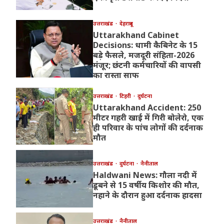
उत्तराखंड
देहरादून
Uttarakhand Cabinet
Decisions: धामी कैबिनेट के 15
बड़े फैसले, मजदूरी संहिता-2026
मंजूर; छंटनी कर्मचारियों की वापसी
का रास्ता साफ
उत्तराखंड
टिहरी
दुर्घटना
Uttarakhand Accident: 250
मीटर गहरी खाई में गिरी बोलेरो, एक
ही परिवार के पांच लोगों की दर्दनाक
मौत
उत्तराखंड
दुर्घटना
नैनीताल
Haldwani News: गौला नदी में
डूबने से 15 वर्षीय किशोर की मौत,
नहाने के दौरान हुआ दर्दनाक हादसा
उत्तराखंड
नैनीताल