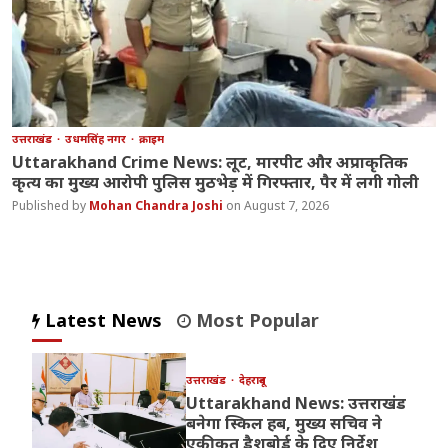
उत्तराखंड
उधमसिंह नगर
क्राइम
Uttarakhand Crime News: लूट, मारपीट और अप्राकृतिक
कृत्य का मुख्य आरोपी पुलिस मुठभेड़ में गिरफ्तार, पैर में लगी गोली
Mohan Chandra Joshi
August 7, 2026
Latest News
Most Popular
उत्तराखंड
देहरादून
Uttarakhand News: उत्तराखंड
बनेगा स्किल हब, मुख्य सचिव ने
एकीकृत डैशबोर्ड के दिए निर्देश