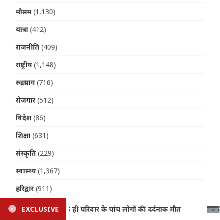
मौसम
(1,130)
यात्रा
(412)
राजनीति
(409)
राष्ट्रीय
(1,148)
रुद्रप्रयाग
(716)
रोजगार
(512)
विदेश
(86)
शिक्षा
(631)
संस्कृति
(229)
स्वास्थ्य
(1,367)
हरिद्वार
(911)
EXCLUSIVE
Haldwani News: गौला नदी में डूबने से 15 वर्षीय किशोर की मौत