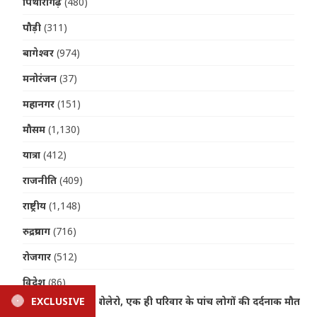
पिथौरागढ़
(480)
पौड़ी
(311)
बागेश्वर
(974)
मनोरंजन
(37)
महानगर
(151)
मौसम
(1,130)
यात्रा
(412)
राजनीति
(409)
राष्ट्रीय
(1,148)
रुद्रप्रयाग
(716)
रोजगार
(512)
विदेश
(86)
्दनाक मौत
EXCLUSIVE
Haldwani News: गौला नदी में डूबने से 15 वर्षीय किश
शिक्षा
(631)