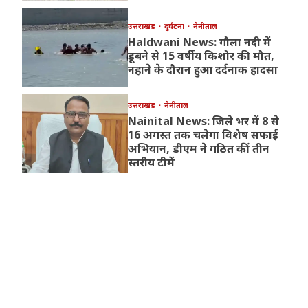
उत्तराखंड
दुर्घटना
नैनीताल
Haldwani News: गौला नदी में
डूबने से 15 वर्षीय किशोर की मौत,
नहाने के दौरान हुआ दर्दनाक हादसा
उत्तराखंड
नैनीताल
Nainital News: जिले भर में 8 से
16 अगस्त तक चलेगा विशेष सफाई
अभियान, डीएम ने गठित कीं तीन
स्तरीय टीमें