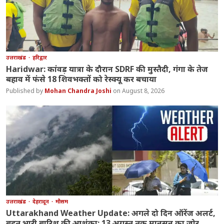
उत्तराखंड
हरिद्वार
Haridwar: कांवड़ यात्रा के दौरान SDRF की मुस्तैदी, गंगा के तेज
बहाव में फंसे 18 शिवभक्तों को रेस्क्यू कर बचाया
Mohan Chandra Joshi
August 8, 2026
उत्तराखंड
देहरादून
मौसम
Uttarakhand Weather Update: अगले दो दिन ऑरेंज अलर्ट,
बहुत भारी बारिश की आशंका; 13 अगस्त तक मानसून का जोर