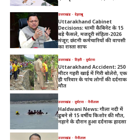
उत्तराखंड
देहरादून
Uttarakhand Cabinet
Decisions: धामी कैबिनेट के 15
बड़े फैसले, मजदूरी संहिता-2026
मंजूर; छंटनी कर्मचारियों की वापसी
का रास्ता साफ
उत्तराखंड
टिहरी
दुर्घटना
Uttarakhand Accident: 250
मीटर गहरी खाई में गिरी बोलेरो, एक
ही परिवार के पांच लोगों की दर्दनाक
मौत
उत्तराखंड
दुर्घटना
नैनीताल
Haldwani News: गौला नदी में
डूबने से 15 वर्षीय किशोर की मौत,
नहाने के दौरान हुआ दर्दनाक हादसा
उत्तराखंड
नैनीताल