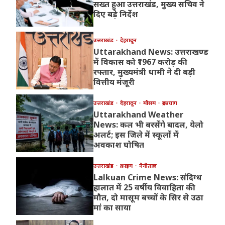
सख्त हुआ उत्तराखंड, मुख्य सचिव ने
दिए बड़े निर्देश
उत्तराखंड
देहरादून
Uttarakhand News: उत्तराखण्ड
में विकास को ₹1967 करोड़ की
रफ्तार, मुख्यमंत्री धामी ने दी बड़ी
वित्तीय मंजूरी
उत्तराखंड
देहरादून
मौसम
रुद्रप्रयाग
Uttarakhand Weather
News: कल भी बरसेंगे बादल, येलो
अलर्ट; इस जिले में स्कूलों में
अवकाश घोषित
उत्तराखंड
क्राइम
नैनीताल
Lalkuan Crime News: संदिग्ध
हालात में 25 वर्षीय विवाहिता की
मौत, दो मासूम बच्चों के सिर से उठा
मां का साया