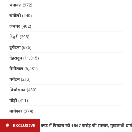
चंपावत
(972)
चमोली
(440)
जनपद
(402)
टिहरी
(298)
दुर्घटना
(686)
देहरादून
(11,015)
नैनीताल
(6,431)
पर्यटन
(213)
पिथौरागढ़
(480)
पौड़ी
(311)
बागेश्वर
(974)
मनोरंजन
(37)
, मुख्यमंत्री धामी ने दी बड़ी वित्तीय मंजूरी
EXCLUSIVE
Uttarakhand Weat