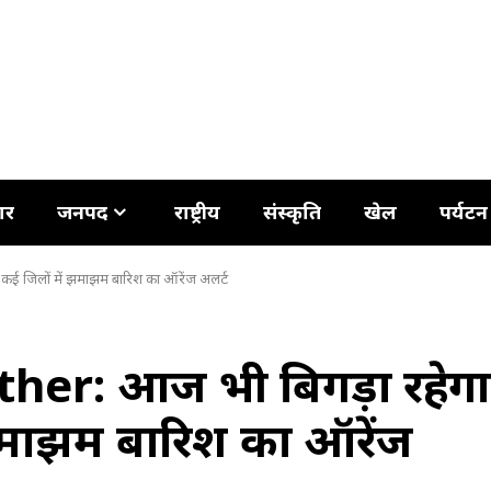
ार
जनपद
राष्ट्रीय
संस्कृति
खेल
पर्यटन
ई जिलों में झमाझम बारिश का ऑरेंज अलर्ट
er: आज भी बिगड़ा रहेगा
झमाझम बारिश का ऑरेंज