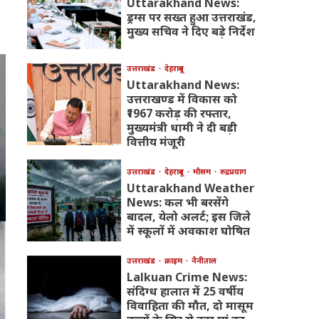
Uttarakhand News:
ड्रग्स पर सख्त हुआ उत्तराखंड,
मुख्य सचिव ने दिए बड़े निर्देश
उत्तराखंड
देहरादून
Uttarakhand News:
उत्तराखण्ड में विकास को
₹1967 करोड़ की रफ्तार,
मुख्यमंत्री धामी ने दी बड़ी
वित्तीय मंजूरी
उत्तराखंड
देहरादून
मौसम
रुद्रप्रयाग
Uttarakhand Weather
News: कल भी बरसेंगे
बादल, येलो अलर्ट; इस जिले
में स्कूलों में अवकाश घोषित
उत्तराखंड
क्राइम
नैनीताल
Lalkuan Crime News:
संदिग्ध हालात में 25 वर्षीय
विवाहिता की मौत, दो मासूम