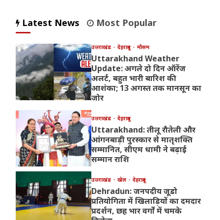
Latest News
Most Popular
उत्तराखंड
देहरादून
मौसम
Uttarakhand Weather
Update: अगले दो दिन ऑरेंज
अलर्ट, बहुत भारी बारिश की
आशंका; 13 अगस्त तक मानसून का
जोर
उत्तराखंड
देहरादून
Uttarakhand: तीलू रौतेली और
आंगनबाड़ी पुरस्कार से मातृशक्ति
सम्मानित, सीएम धामी ने बढ़ाई
सम्मान राशि
उत्तराखंड
खेल
देहरादून
Dehradun: जनपदीय जूडो
प्रतियोगिता में खिलाड़ियों का दमदार
प्रदर्शन, छह भार वर्गों में चमके