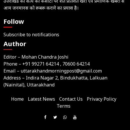
उत्तराखंड की सत्य की कसौटी पर शत प्रतिशत खरी एवं प्रमाणिक खबरों से
आम जनमानस को रूबरू कराने का प्रयास है।
Follow
Subscribe to notifications
Author
Editor – Mohan Chandra Joshi
Phone –
+91 99271 64214
, 70600 64214
Email –
uttarakhandmorningpost@gmail.com
Address – Indira Nagar 2, Bindukhatta, Lalkuan
(Nainital), Uttarakhand
Home
Latest News
Contact Us
Privacy Policy
Terms
Join
Like
Follow
Join
Subscribe
us
Us
Us
Our
Our