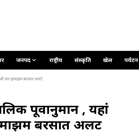
ार
जनपद
राष्ट्रीय
संस्कृति
खेल
पर्यटन
 हवाओं संग झमाझम बरसात अलर्ट
लिक पूर्वानुमान , यहां
झमाझम बरसात अलर्ट