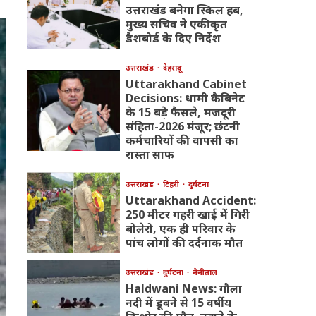
उत्तराखंड बनेगा स्किल हब,
मुख्य सचिव ने एकीकृत
डैशबोर्ड के दिए निर्देश
उत्तराखंड
देहरादून
Uttarakhand Cabinet
Decisions: धामी कैबिनेट
के 15 बड़े फैसले, मजदूरी
संहिता-2026 मंजूर; छंटनी
कर्मचारियों की वापसी का
रास्ता साफ
उत्तराखंड
टिहरी
दुर्घटना
Uttarakhand Accident:
250 मीटर गहरी खाई में गिरी
बोलेरो, एक ही परिवार के
पांच लोगों की दर्दनाक मौत
उत्तराखंड
दुर्घटना
नैनीताल
Haldwani News: गौला
नदी में डूबने से 15 वर्षीय