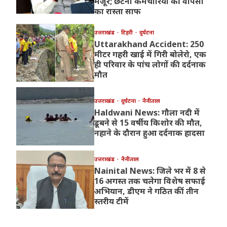
मंजूर; छंटनी कर्मचारियों की वापसी
का रास्ता साफ
उत्तराखंड
टिहरी
दुर्घटना
Uttarakhand Accident: 250
मीटर गहरी खाई में गिरी बोलेरो, एक
ही परिवार के पांच लोगों की दर्दनाक
मौत
उत्तराखंड
दुर्घटना
नैनीताल
Haldwani News: गौला नदी में
डूबने से 15 वर्षीय किशोर की मौत,
नहाने के दौरान हुआ दर्दनाक हादसा
उत्तराखंड
नैनीताल
Nainital News: जिले भर में 8 से
16 अगस्त तक चलेगा विशेष सफाई
अभियान, डीएम ने गठित कीं तीन
स्तरीय टीमें