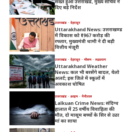
सख्त हुआ उत्तराखंड, मुख्य सचिव ने
दिए बड़े निर्देश
उत्तराखंड
देहरादून
Uttarakhand News: उत्तराखण्ड
में विकास को ₹1967 करोड़ की
रफ्तार, मुख्यमंत्री धामी ने दी बड़ी
वित्तीय मंजूरी
उत्तराखंड
देहरादून
मौसम
रुद्रप्रयाग
Uttarakhand Weather
News: कल भी बरसेंगे बादल, येलो
अलर्ट; इस जिले में स्कूलों में
अवकाश घोषित
उत्तराखंड
क्राइम
नैनीताल
Lalkuan Crime News: संदिग्ध
हालात में 25 वर्षीय विवाहिता की
मौत, दो मासूम बच्चों के सिर से उठा
मां का साया