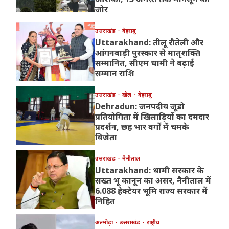
जोर
उत्तराखंड
देहरादून
Uttarakhand: तीलू रौतेली और
आंगनबाड़ी पुरस्कार से मातृशक्ति
सम्मानित, सीएम धामी ने बढ़ाई
सम्मान राशि
उत्तराखंड
खेल
देहरादून
Dehradun: जनपदीय जूडो
प्रतियोगिता में खिलाड़ियों का दमदार
प्रदर्शन, छह भार वर्गों में चमके
विजेता
उत्तराखंड
नैनीताल
Uttarakhand: धामी सरकार के
सख्त भू कानून का असर, नैनीताल में
6.088 हेक्टेयर भूमि राज्य सरकार में
निहित
अल्मोड़ा
उत्तराखंड
राष्ट्रीय