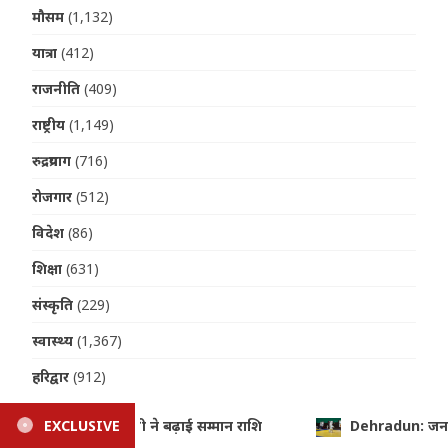
मौसम
(1,132)
यात्रा
(412)
राजनीति
(409)
राष्ट्रीय
(1,149)
रुद्रप्रयाग
(716)
रोजगार
(512)
विदेश
(86)
शिक्षा
(631)
संस्कृति
(229)
स्वास्थ्य
(1,367)
हरिद्वार
(912)
dun: जनपदीय जूडो प्रतियोगिता में खिलाड़ियों का दमदार प्रदर्शन, छह भार वर्गों मे
EXCLUSIVE