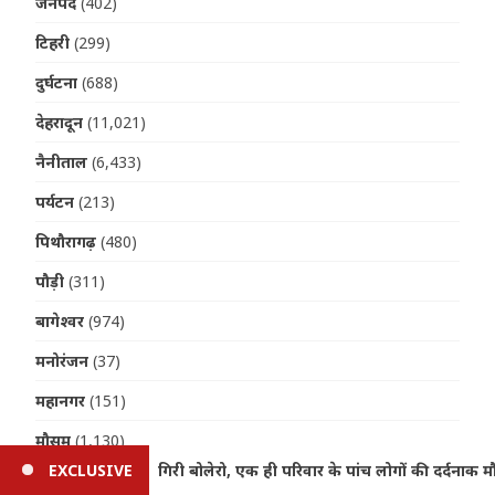
जनपद
(402)
टिहरी
(299)
दुर्घटना
(688)
देहरादून
(11,021)
नैनीताल
(6,433)
पर्यटन
(213)
पिथौरागढ़
(480)
पौड़ी
(311)
बागेश्वर
(974)
मनोरंजन
(37)
महानगर
(151)
मौसम
(1,130)
ी दर्दनाक मौत
EXCLUSIVE
Haldwani News: गौला नदी में डूबने से 15 वर्षी
यात्रा
(412)