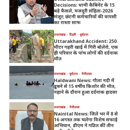
Decisions: धामी कैबिनेट के 15
बड़े फैसले, मजदूरी संहिता-2026
मंजूर; छंटनी कर्मचारियों की वापसी
का रास्ता साफ
उत्तराखंड
टिहरी
दुर्घटना
Uttarakhand Accident: 250
मीटर गहरी खाई में गिरी बोलेरो, एक
ही परिवार के पांच लोगों की दर्दनाक
मौत
उत्तराखंड
दुर्घटना
नैनीताल
Haldwani News: गौला नदी में
डूबने से 15 वर्षीय किशोर की मौत,
नहाने के दौरान हुआ दर्दनाक हादसा
उत्तराखंड
नैनीताल
Nainital News: जिले भर में 8 से
16 अगस्त तक चलेगा विशेष सफाई
अभियान, डीएम ने गठित कीं तीन