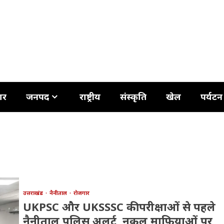
ार
जनपद
राष्ट्रीय
संस्कृति
खेल
पर्यटन
उत्तराखंड
नैनीताल
रोजगार
UKPSC और UKSSSC की परीक्षाओं से पहले
नैनीताल पुलिस अलर्ट, नकल माफियाओं पर