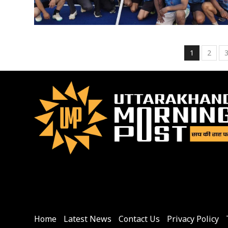
Posts
1
2
pagin
Home
Latest News
Contact Us
Privacy Policy