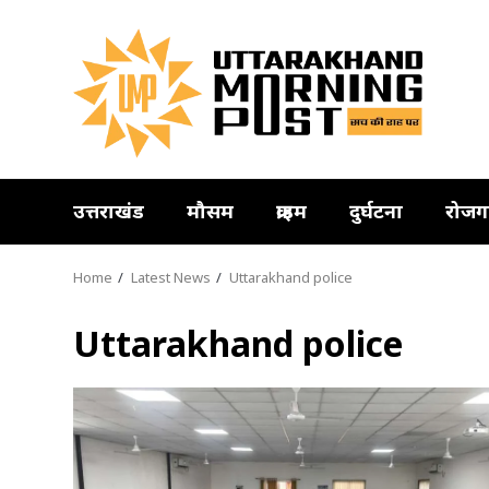
Skip
to
content
उत्तराखंड
मौसम
क्राइम
दुर्घटना
रोजग
Home
Latest News
Uttarakhand police
Uttarakhand police