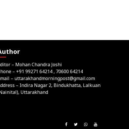
Author
ditor – Mohan Chandra Joshi
Phone –
+91 99271 64214
, 70600 64214
mail –
uttarakhandmorningpost@gmail.com
ddress – Indira Nagar 2, Bindukhatta, Lalkuan
Nainital), Uttarakhand
Join
Like
Follow
Join
Subscribe