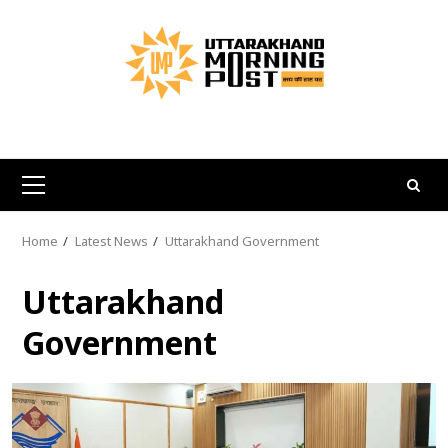
Skip
to
content
Primary
Menu
Home
Latest News
Uttarakhand Government
Uttarakhand
Government