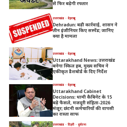
से फिर बढ़ेगी रफ्तार
उत्तराखंड
देहरादून
Dehradun: बड़ी कार्रवाई, शासन ने
तीन इंजीनियर किए सस्पेंड; जानिए
क्या है मामला
उत्तराखंड
देहरादून
Uttarakhand News: उत्तराखंड
बनेगा स्किल हब, मुख्य सचिव ने
एकीकृत डैशबोर्ड के दिए निर्देश
उत्तराखंड
देहरादून
Uttarakhand Cabinet
Decisions: धामी कैबिनेट के 15
बड़े फैसले, मजदूरी संहिता-2026
मंजूर; छंटनी कर्मचारियों की वापसी
का रास्ता साफ
उत्तराखंड
टिहरी
दुर्घटना