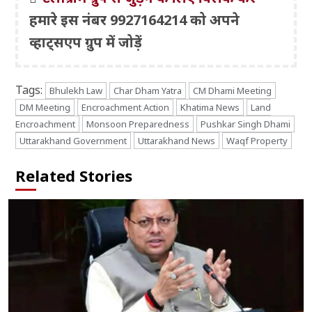
हमारे इस नंबर 9927164214 को अपने
व्हाट्सएप ग्रुप में जोड़ें
Tags:
Bhulekh Law
Char Dham Yatra
CM Dhami Meeting
DM Meeting
Encroachment Action
Khatima News
Land
Encroachment
Monsoon Preparedness
Pushkar Singh Dhami
Uttarakhand Government
Uttarakhand News
Waqf Property
Related Stories