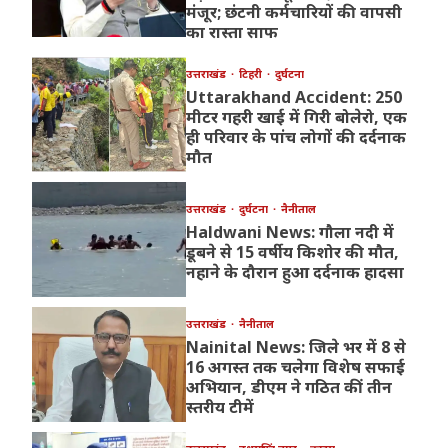
मंजूर; छंटनी कर्मचारियों की वापसी
का रास्ता साफ
उत्तराखंड
टिहरी
दुर्घटना
Uttarakhand Accident: 250
मीटर गहरी खाई में गिरी बोलेरो, एक
ही परिवार के पांच लोगों की दर्दनाक
मौत
उत्तराखंड
दुर्घटना
नैनीताल
Haldwani News: गौला नदी में
डूबने से 15 वर्षीय किशोर की मौत,
नहाने के दौरान हुआ दर्दनाक हादसा
उत्तराखंड
नैनीताल
Nainital News: जिले भर में 8 से
16 अगस्त तक चलेगा विशेष सफाई
अभियान, डीएम ने गठित कीं तीन
स्तरीय टीमें