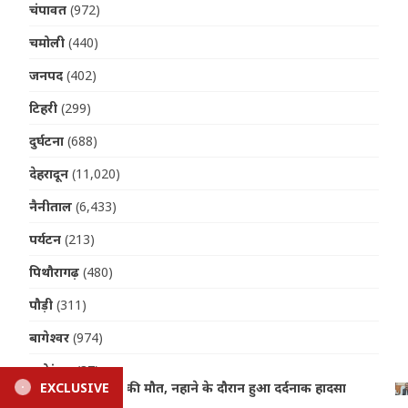
चंपावत
(972)
चमोली
(440)
जनपद
(402)
टिहरी
(299)
दुर्घटना
(688)
देहरादून
(11,020)
नैनीताल
(6,433)
पर्यटन
(213)
पिथौरागढ़
(480)
पौड़ी
(311)
बागेश्वर
(974)
मनोरंजन
(37)
सा
EXCLUSIVE
Nainital News: जिले भर में 8 से 16 अगस्त तक चलेगा विशेष
महानगर
(151)