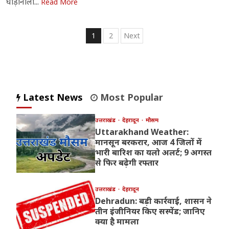
घोड़ानाला...
Read More
Posts
1
2
Next
pagination
Latest News
Most Popular
उत्तराखंड
देहरादून
मौसम
Uttarakhand Weather:
मानसून बरकरार, आज 4 जिलों में
भारी बारिश का यलो अलर्ट; 9 अगस्त
से फिर बढ़ेगी रफ्तार
उत्तराखंड
देहरादून
Dehradun: बड़ी कार्रवाई, शासन ने
तीन इंजीनियर किए सस्पेंड; जानिए
क्या है मामला