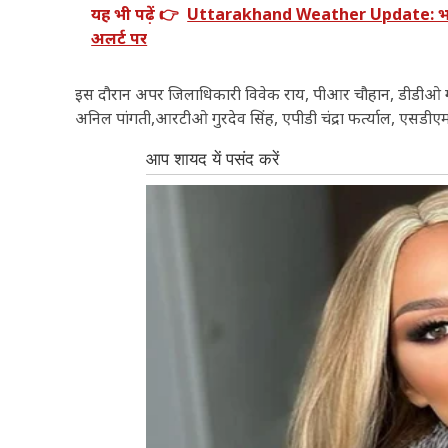
यह भी पढ़ें 👉
Uttarakhand Weather Update: भारी से 
अलर्ट पर
इस दौरान अपर जिलाधिकारी विवेक राय, पीआर चौहान, डीडीओ गो
अनिल पांगती,आरटीओ गुरदेव सिंह, एपीडी चंद्रा फर्त्याल, एस