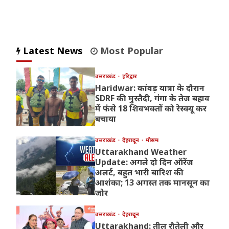
Latest News
Most Popular
उत्तराखंड
हरिद्वार
Haridwar: कांवड़ यात्रा के दौरान
SDRF की मुस्तैदी, गंगा के तेज बहाव
में फंसे 18 शिवभक्तों को रेस्क्यू कर
बचाया
उत्तराखंड
देहरादून
मौसम
Uttarakhand Weather
Update: अगले दो दिन ऑरेंज
अलर्ट, बहुत भारी बारिश की
आशंका; 13 अगस्त तक मानसून का
जोर
उत्तराखंड
देहरादून
Uttarakhand: तीलू रौतेली और