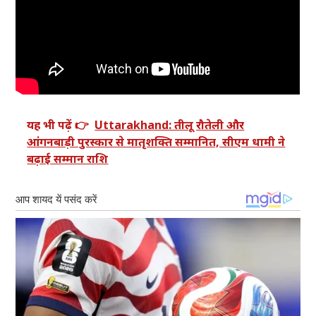
यह भी पढ़ें 👉
Uttarakhand: तीलू रौतेली और
आंगनबाड़ी पुरस्कार से मातृशक्ति सम्मानित, सीएम धामी ने
बढ़ाई सम्मान राशि