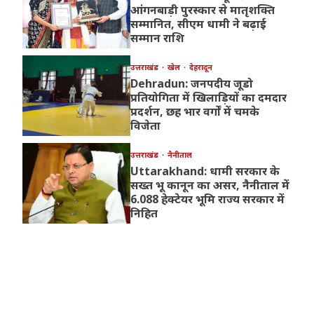
आंगनबाड़ी पुरस्कार से मातृशक्ति
सम्मानित, सीएम धामी ने बढ़ाई
सम्मान राशि
उत्तराखंड
खेल
देहरादून
Dehradun: जनपदीय जूडो
प्रतियोगिता में खिलाड़ियों का दमदार
प्रदर्शन, छह भार वर्गों में चमके
विजेता
उत्तराखंड
नैनीताल
Uttarakhand: धामी सरकार के
सख्त भू कानून का असर, नैनीताल में
6.088 हेक्टेयर भूमि राज्य सरकार में
निहित