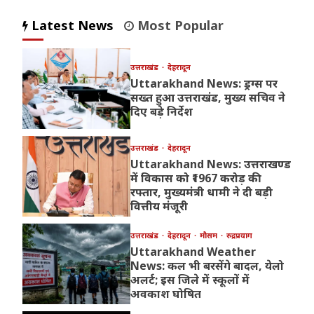
Latest News
Most Popular
उत्तराखंड
देहरादून
Uttarakhand News: ड्रग्स पर
सख्त हुआ उत्तराखंड, मुख्य सचिव ने
दिए बड़े निर्देश
उत्तराखंड
देहरादून
Uttarakhand News: उत्तराखण्ड
में विकास को ₹1967 करोड़ की
रफ्तार, मुख्यमंत्री धामी ने दी बड़ी
वित्तीय मंजूरी
उत्तराखंड
देहरादून
मौसम
रुद्रप्रयाग
Uttarakhand Weather
News: कल भी बरसेंगे बादल, येलो
अलर्ट; इस जिले में स्कूलों में
अवकाश घोषित