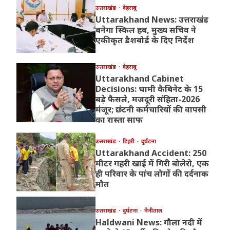
उत्तराखंड
देहरादून
Uttarakhand News: उत्तराखंड
बनेगा स्किल हब, मुख्य सचिव ने
एकीकृत डैशबोर्ड के दिए निर्देश
उत्तराखंड
देहरादून
Uttarakhand Cabinet
Decisions: धामी कैबिनेट के 15
बड़े फैसले, मजदूरी संहिता-2026
मंजूर; छंटनी कर्मचारियों की वापसी
का रास्ता साफ
उत्तराखंड
टिहरी
दुर्घटना
Uttarakhand Accident: 250
मीटर गहरी खाई में गिरी बोलेरो, एक
ही परिवार के पांच लोगों की दर्दनाक
मौत
उत्तराखंड
दुर्घटना
नैनीताल
Haldwani News: गौला नदी में