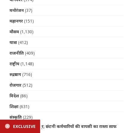
मनोरंजन
(37)
महानगर
(151)
मौसम
(1,130)
यात्रा
(412)
राजनीति
(409)
राष्ट्रीय
(1,148)
रुद्रप्रयाग
(716)
रोजगार
(512)
विदेश
(86)
शिक्षा
(631)
संस्कृति
(229)
 रास्ता साफ
EXCLUSIVE
Uttarakhand Accident: 250 मीटर गहरी खाई में गिर
स्वास्थ्य
(1,367)