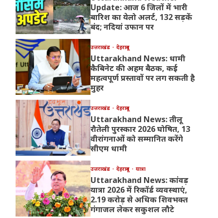
Update: आज 6 जिलों में भारी
बारिश का येलो अलर्ट, 132 सड़कें
बंद; नदियां उफान पर
उत्तराखंड
देहरादून
Uttarakhand News: धामी
कैबिनेट की अहम बैठक, कई
महत्वपूर्ण प्रस्तावों पर लग सकती है
मुहर
उत्तराखंड
देहरादून
Uttarakhand News: तीलू
रौतेली पुरस्कार 2026 घोषित, 13
वीरांगनाओं को सम्मानित करेंगे
सीएम धामी
उत्तराखंड
देहरादून
यात्रा
Uttarakhand News: कांवड़
यात्रा 2026 में रिकॉर्ड व्यवस्थाएं,
2.19 करोड़ से अधिक शिवभक्त
गंगाजल लेकर सकुशल लौटे