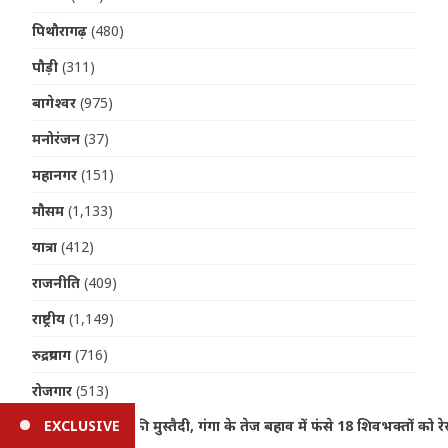
पिथौरागढ़
(480)
पौड़ी
(311)
बागेश्वर
(975)
मनोरंजन
(37)
महानगर
(151)
मौसम
(1,133)
यात्रा
(412)
राजनीति
(409)
राष्ट्रीय
(1,149)
रुद्रप्रयाग
(716)
रोजगार
(513)
भक्तों को रेस्क्यू कर बचाया
EXCLUSIVE
Uttarakhand Weather Update: अग
विदेश
(86)