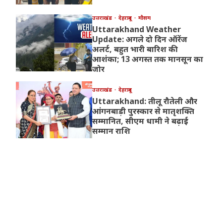
उत्तराखंड
देहरादून
मौसम
Uttarakhand Weather
Update: अगले दो दिन ऑरेंज
अलर्ट, बहुत भारी बारिश की
आशंका; 13 अगस्त तक मानसून का
जोर
उत्तराखंड
देहरादून
Uttarakhand: तीलू रौतेली और
आंगनबाड़ी पुरस्कार से मातृशक्ति
सम्मानित, सीएम धामी ने बढ़ाई
सम्मान राशि