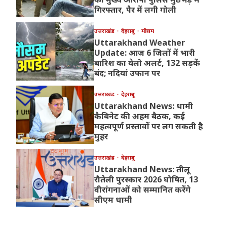
गिरफ्तार, पैर में लगी गोली
उत्तराखंड
देहरादून
मौसम
Uttarakhand Weather
Update: आज 6 जिलों में भारी
बारिश का येलो अलर्ट, 132 सड़कें
बंद; नदियां उफान पर
उत्तराखंड
देहरादून
Uttarakhand News: धामी
कैबिनेट की अहम बैठक, कई
महत्वपूर्ण प्रस्तावों पर लग सकती है
मुहर
उत्तराखंड
देहरादून
Uttarakhand News: तीलू
रौतेली पुरस्कार 2026 घोषित, 13
वीरांगनाओं को सम्मानित करेंगे
सीएम धामी