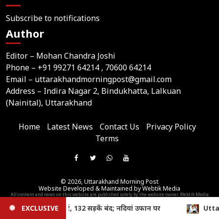
Subscribe to notifications
Author
Editor – Mohan Chandra Joshi
Phone –
+91 99271 64214
, 70600 64214
Email –
uttarakhandmorningpost@gmail.com
Address – Indira Nagar 2, Bindukhatta, Lalkuan
(Nainital), Uttarakhand
Home
Latest News
Contact Us
Privacy Policy
Terms
Join
Like
Follow
Join
Subscribe
us
Us
Us
Our
Our
on
© 2026,
Uttarakhand Morning Post
On
On
WhatsApp
YouTube
Website Developed & Maintained by Webtik Media
Telegram
All content and news on this website are published solely by the website owner. Webtik Media
Facebook
Twitter
Group
Channel
assumes no responsibility for its content.
Uttarakhand News: धामी कैबिनेट की अहम बैठक, कई महत्वपूर्ण प्रस्त
EXCLUSIVE