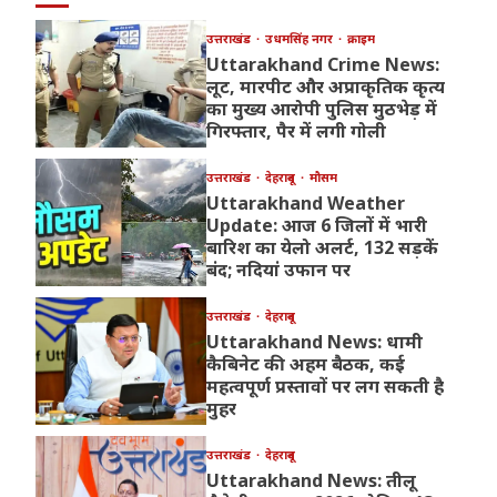
उत्तराखंड
उधमसिंह नगर
क्राइम
Uttarakhand Crime News:
लूट, मारपीट और अप्राकृतिक कृत्य
का मुख्य आरोपी पुलिस मुठभेड़ में
गिरफ्तार, पैर में लगी गोली
उत्तराखंड
देहरादून
मौसम
Uttarakhand Weather
Update: आज 6 जिलों में भारी
बारिश का येलो अलर्ट, 132 सड़कें
बंद; नदियां उफान पर
उत्तराखंड
देहरादून
Uttarakhand News: धामी
कैबिनेट की अहम बैठक, कई
महत्वपूर्ण प्रस्तावों पर लग सकती है
मुहर
उत्तराखंड
देहरादून
Uttarakhand News: तीलू