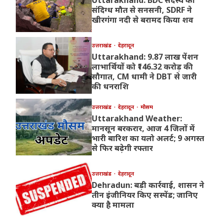
Uttarakhand: BDC सदस्य की
संदिग्ध मौत से सनसनी, SDRF ने
खीरगंगा नदी से बरामद किया शव
उत्तराखंड
देहरादून
Uttarakhand: 9.87 लाख पेंशन
लाभार्थियों को ₹146.32 करोड़ की
सौगात, CM धामी ने DBT से जारी
की धनराशि
उत्तराखंड
देहरादून
मौसम
Uttarakhand Weather:
मानसून बरकरार, आज 4 जिलों में
भारी बारिश का यलो अलर्ट; 9 अगस्त
से फिर बढ़ेगी रफ्तार
उत्तराखंड
देहरादून
Dehradun: बड़ी कार्रवाई, शासन ने
तीन इंजीनियर किए सस्पेंड; जानिए
क्या है मामला