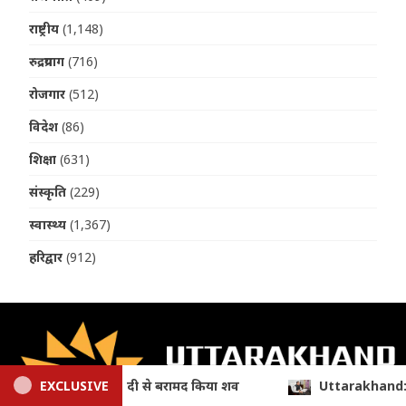
राष्ट्रीय
(1,148)
रुद्रप्रयाग
(716)
रोजगार
(512)
विदेश
(86)
शिक्षा
(631)
संस्कृति
(229)
स्वास्थ्य
(1,367)
हरिद्वार
(912)
Uttarakhand: 9.87 लाख पेंशन लाभार्थियों को ₹146.32 करोड़ की सौग
EXCLUSIVE