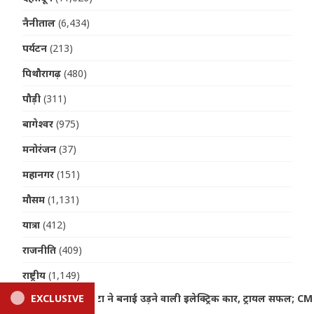
नैनीताल
(6,434)
पर्यटन
(213)
पिथौरागढ़
(480)
पौड़ी
(311)
बागेश्वर
(975)
मनोरंजन
(37)
महानगर
(151)
मौसम
(1,131)
यात्रा
(412)
राजनीति
(409)
राष्ट्रीय
(1,149)
ार, ट्रायल सफल; CM धामी ने की सराहना
EXCLUSIVE
Uttarakhand Crime News:
रुद्रप्रयाग
(716)