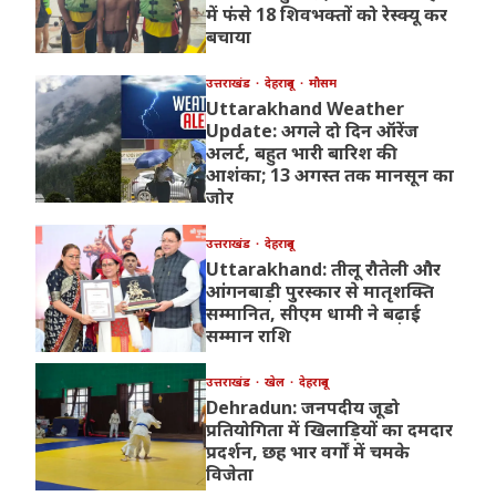
में फंसे 18 शिवभक्तों को रेस्क्यू कर
बचाया
उत्तराखंड
देहरादून
मौसम
Uttarakhand Weather
Update: अगले दो दिन ऑरेंज
अलर्ट, बहुत भारी बारिश की
आशंका; 13 अगस्त तक मानसून का
जोर
उत्तराखंड
देहरादून
Uttarakhand: तीलू रौतेली और
आंगनबाड़ी पुरस्कार से मातृशक्ति
सम्मानित, सीएम धामी ने बढ़ाई
सम्मान राशि
उत्तराखंड
खेल
देहरादून
Dehradun: जनपदीय जूडो
प्रतियोगिता में खिलाड़ियों का दमदार
प्रदर्शन, छह भार वर्गों में चमके
विजेता