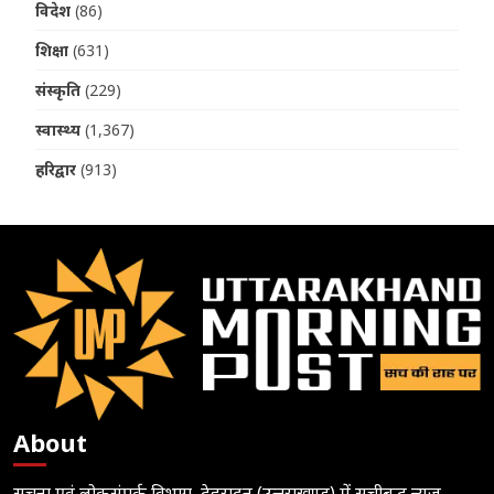
विदेश
(86)
शिक्षा
(631)
संस्कृति
(229)
स्वास्थ्य
(1,367)
हरिद्वार
(913)
About
सूचना एवं लोकसंपर्क विभाग, देहरादून (उत्तराखण्ड) में सूचीबद्ध न्यूज़