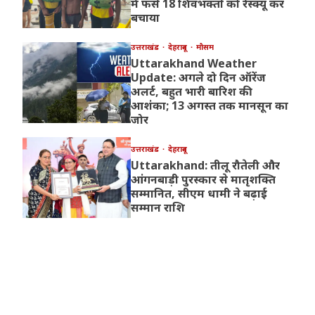
में फंसे 18 शिवभक्तों को रेस्क्यू कर
बचाया
उत्तराखंड
देहरादून
मौसम
Uttarakhand Weather
Update: अगले दो दिन ऑरेंज
अलर्ट, बहुत भारी बारिश की
आशंका; 13 अगस्त तक मानसून का
जोर
उत्तराखंड
देहरादून
Uttarakhand: तीलू रौतेली और
आंगनबाड़ी पुरस्कार से मातृशक्ति
सम्मानित, सीएम धामी ने बढ़ाई
सम्मान राशि