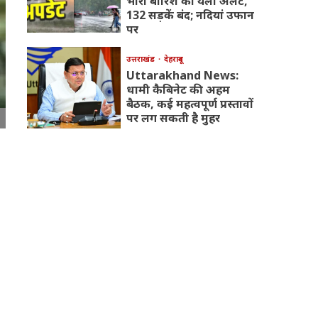
भारी बारिश का येलो अलर्ट,
132 सड़कें बंद; नदियां उफान
पर
उत्तराखंड
देहरादून
Uttarakhand News:
धामी कैबिनेट की अहम
बैठक, कई महत्वपूर्ण प्रस्तावों
पर लग सकती है मुहर