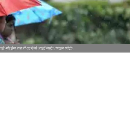
िजली और तेज हवाओं का येलो अलर्ट जारी। (फाइल फोटो)