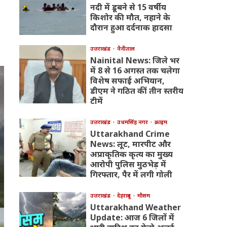
नदी में डूबने से 15 वर्षीय
किशोर की मौत, नहाने के
दौरान हुआ दर्दनाक हादसा
उत्तराखंड
नैनीताल
Nainital News: जिले भर
में 8 से 16 अगस्त तक चलेगा
विशेष सफाई अभियान,
डीएम ने गठित कीं तीन स्तरीय
टीमें
उत्तराखंड
उधमसिंह नगर
क्राइम
Uttarakhand Crime
News: लूट, मारपीट और
अप्राकृतिक कृत्य का मुख्य
आरोपी पुलिस मुठभेड़ में
गिरफ्तार, पैर में लगी गोली
उत्तराखंड
देहरादून
मौसम
Uttarakhand Weather
Update: आज 6 जिलों में