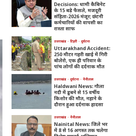
Decisions: धामी कैबिनेट
के 15 बड़े फैसले, मजदूरी
संहिता-2026 मंजूर; छंटनी
कर्मचारियों की वापसी का
रास्ता साफ
उत्तराखंड
टिहरी
दुर्घटना
Uttarakhand Accident:
250 मीटर गहरी खाई में गिरी
बोलेरो, एक ही परिवार के
पांच लोगों की दर्दनाक मौत
उत्तराखंड
दुर्घटना
नैनीताल
Haldwani News: गौला
नदी में डूबने से 15 वर्षीय
किशोर की मौत, नहाने के
दौरान हुआ दर्दनाक हादसा
उत्तराखंड
नैनीताल
Nainital News: जिले भर
में 8 से 16 अगस्त तक चलेगा