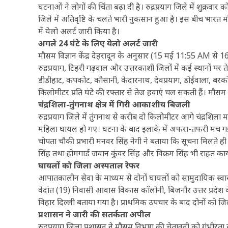
घटनाओं ने लोगों की चिंता बढ़ा दी है। रुद्रप्रयाग जिले में शु
जिले में अतिवृष्टि के चलते भारी नुकसान हुआ है। इस बीच भारत मौस
में येलो अलर्ट जारी किया है।
अगले 24 घंटे के लिए येलो अलर्ट जारी
मौसम विज्ञान केंद्र देहरादून के अनुसार (15 मई 11:55 AM से 1
रुद्रप्रयाग, टिहरी गढ़वाल और उत्तरकाशी जिलों में कई स्थानों प
डीडीहाट, कपकोट, कौसानी, केदारनाथ, देवप्रयाग, डोईवाला, बरकोट,
किलोमीटर प्रति घंटे की रफ्तार से तेज हवाएं चल सकती हैं। मौसम
चंद्रशिला-तुंगनाथ क्षेत्र में गिरी आकाशीय बिजली
रुद्रप्रयाग जिले में तुंगनाथ से करीब दो किलोमीटर आगे चंद्र
महिला घायल हो गए। घटना के बाद इलाके में अफरा-तफरी मच ग
चोपता चौकी प्रभारी मनवर सिंह नेगी ने बताया कि सूचना मिलते ही 
सिंह तथा होमगार्ड जवान कुंवर सिंह और विक्रम सिंह भी राहत कार्य मे
घायलों को जिला अस्पताल रेफर
आपातकालीन सेवा के माध्यम से दोनों घायलों को सामुदायिक स्वा
वेदांत (19) निवासी आवास विकास कॉलोनी, बिजनौर उत्तर प्रदेश 
विहार दिल्ली बताया गया है। प्राथमिक उपचार के बाद दोनों को 
प्रशासन ने जारी की सतर्कता अपील
रुद्रप्रयाग जिला प्रशासन ने मौसम विभाग की चेतावनी को गंभीरता से