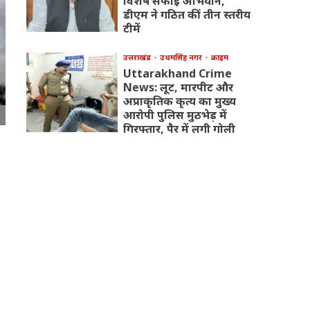
विशेष सफाई अभियान,
डीएम ने गठित कीं तीन स्तरीय
टीमें
उत्तराखंड
उधमसिंह नगर
क्राइम
Uttarakhand Crime
News: लूट, मारपीट और
अप्राकृतिक कृत्य का मुख्य
आरोपी पुलिस मुठभेड़ में
गिरफ्तार, पैर में लगी गोली